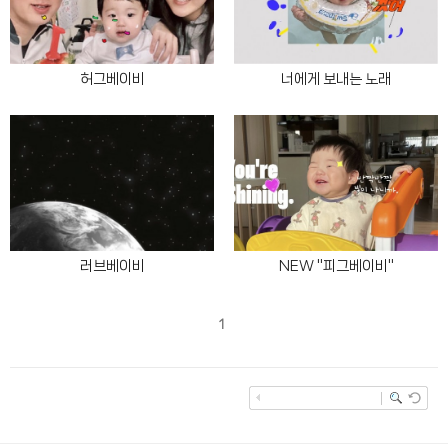
허그베이비
너에게 보내는 노래
러브베이비
NEW "피그베이비"
1