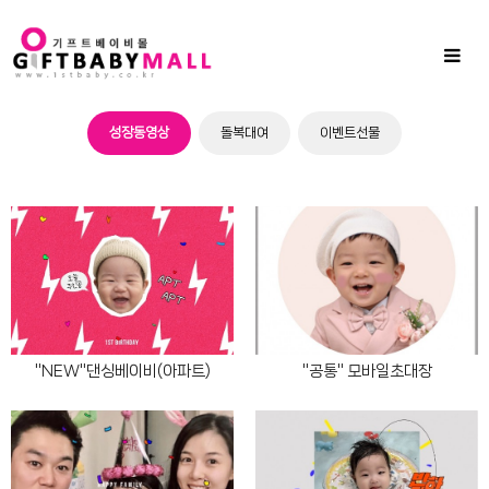
Sub
Promotion
Toggl
naviga
성장동영상
돌복대여
이벤트선물
"NEW"댄싱베이비(아파트)
"공통" 모바일초대장