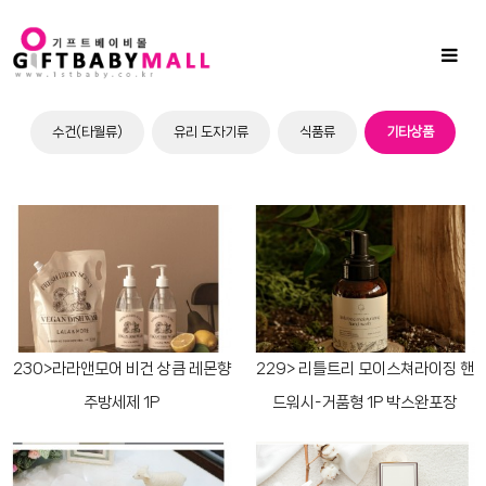
Sub
Promotion
Toggl
naviga
수건(타월류)
유리 도자기류
식품류
기타상품
230>라라앤모어 비건 상큼 레몬향
229> 리틀트리 모이스쳐라이징 핸
주방세제 1P
드워시-거품형 1P 박스완포장