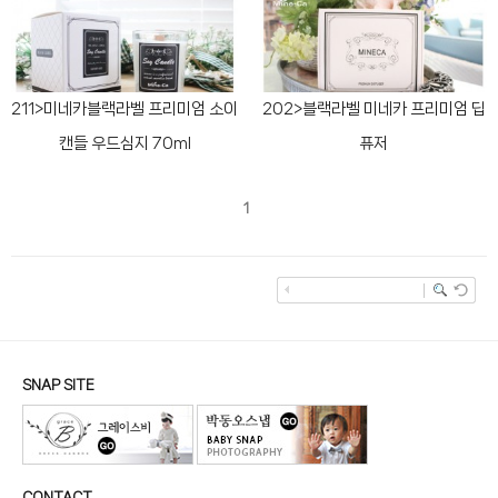
211>미네카블랙라벨 프리미엄 소이
202>블랙라벨 미네카 프리미엄 딥
캔들 우드심지 70ml
퓨저
1
SNAP SITE
CONTACT