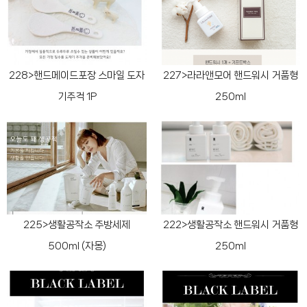
228>핸드메이드포장 스마일 도자
227>라라앤모어 핸드워시 거품형
기주걱 1P
250ml
225>생활공작소 주방세제
222>생활공작소 핸드워시 거품형
500ml (자몽)
250ml