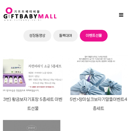
Sub
Promotion
Toggl
naviga
성장동영상
돌복대여
이벤트선물
3번) 황금보자기포장 5종세트 이벤
5번>장미실크보자기알뜰이벤트4
트선물
종세트