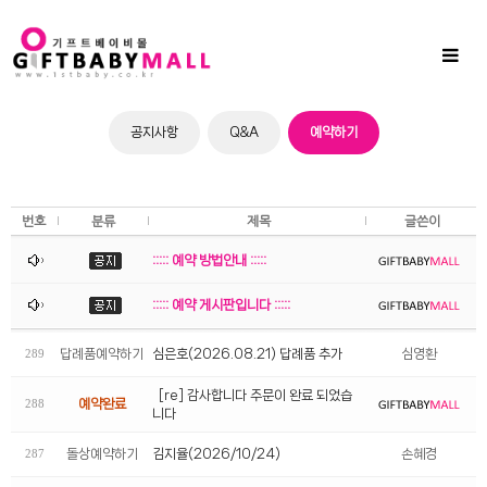
Sub
Promotion
Toggl
naviga
공지사항
Q&A
예약하기
번호
분류
제목
글쓴이
::::: 예약 방법안내 :::::
::::: 예약 게시판입니다 :::::
답례품예약하기
심은호(2026.08.21) 답례품 추가
심영환
289
[re] 감사합니다 주문이 완료 되었습
예약완료
288
니다
돌상예약하기
김지율(2026/10/24)
손혜경
287