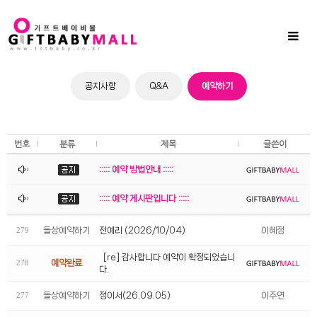
Sub
Promotion
Toggl
naviga
공지사항
Q&A
예약하기
번호
분류
제목
글쓴이
::::: 예약 방법안내 :::::
::::: 예약 게시판입니다 :::::
돌상예약하기
전예리 (2026/10/04)
이혜정
279
[re] 감사합니다 예약이 확정되었습니
예약완료
278
다.
돌상예약하기
정이서(26.09.05)
이주연
277