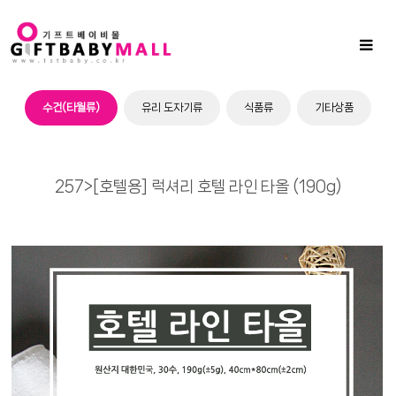
Sub
Promotion
Toggl
naviga
수건(타월류)
유리 도자기류
식품류
기타상품
257>[호텔용] 럭셔리 호텔 라인 타올 (190g)