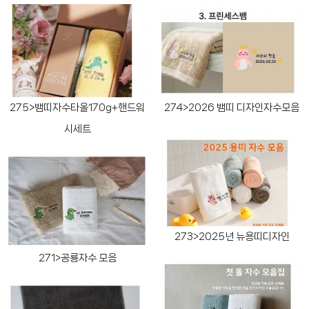
275>뱀띠자수타올170g+핸드워
274>2026 뱀띠 디자인자수모음
시세트
273>2025년 뉴용띠디자인
271>공룡자수 모음