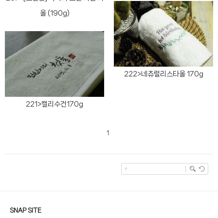
올 (190g)
222>네츄럴리스타올 170g
221>캘리수건170g
1
SNAP SITE