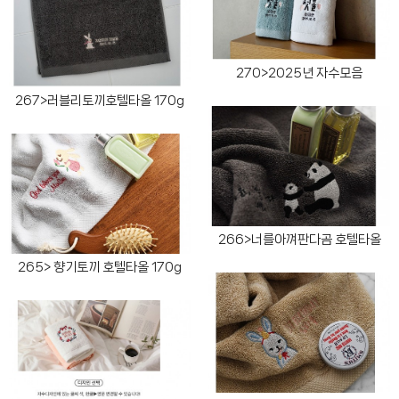
270>2025년 자수모음
267>러블리토끼호텔타올 170g
266>너를아껴판다곰 호텔타올
265> 향기토끼 호텔타올 170g