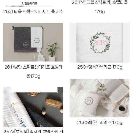
264>핑크립스틱토끼] 호텔타올
263) 타올 + 핸드워시 세트 돌 자수
170g
261>낭만 스위트캔디리프 호텔타
259>행복가득리프 170g
올170g
258>레몬트리리프 170g
257>[호텔용] 럭셔리 호텔 라인 타