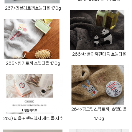
267>러블리토끼호텔타올 170g
266>너를아껴판다곰 호텔타올
265> 향기토끼 호텔타올 170g
264>핑크립스틱토끼] 호텔타올
263) 타올 + 핸드워시 세트 돌 자수
170g