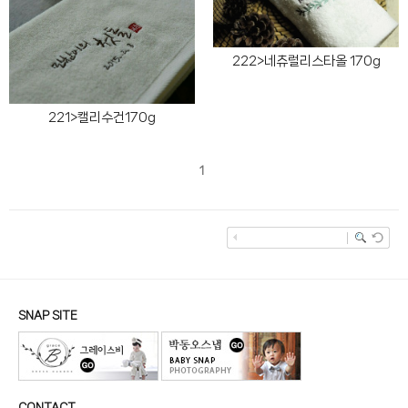
222>네츄럴리스타올 170g
221>캘리수건170g
1
SNAP SITE
CONTACT