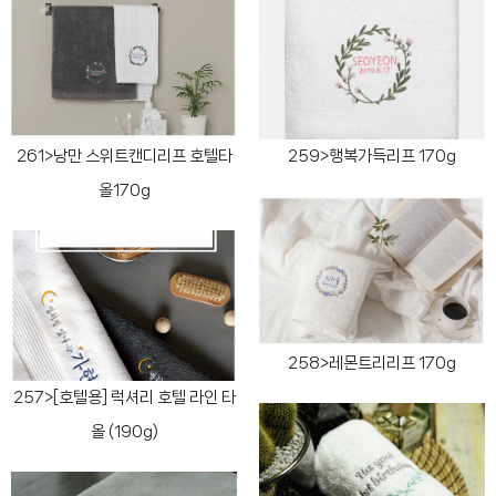
261>낭만 스위트캔디리프 호텔타
259>행복가득리프 170g
올170g
258>레몬트리리프 170g
257>[호텔용] 럭셔리 호텔 라인 타
올 (190g)