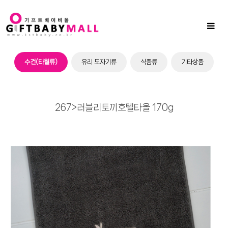
Sub
Promotion
Toggl
naviga
수건(타월류)
유리 도자기류
식품류
기타상품
267>러블리토끼호텔타올 170g