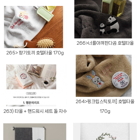
266>너를아껴판다곰 호텔타올
265> 향기토끼 호텔타올 170g
264>핑크립스틱토끼] 호텔타올
263) 타올 + 핸드워시 세트 돌 자수
170g