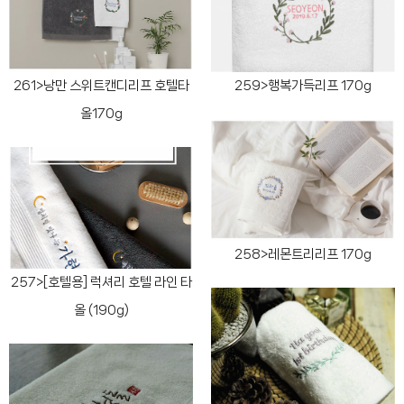
261>낭만 스위트캔디리프 호텔타
259>행복가득리프 170g
올170g
258>레몬트리리프 170g
257>[호텔용] 럭셔리 호텔 라인 타
올 (190g)