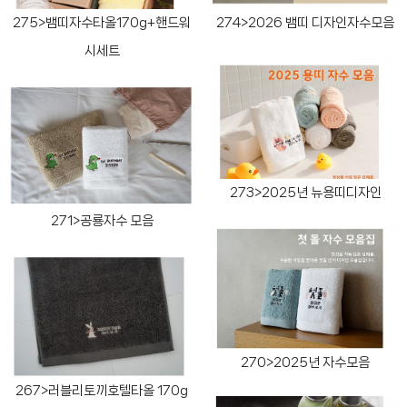
275>뱀띠자수타올170g+핸드워
274>2026 뱀띠 디자인자수모음
시세트
273>2025년 뉴용띠디자인
271>공룡자수 모음
270>2025년 자수모음
267>러블리토끼호텔타올 170g