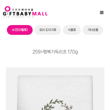
Sub
Promotion
Toggl
naviga
수건(타월류)
유리 도자기류
식품류
기타상품
259>행복가득리프 170g