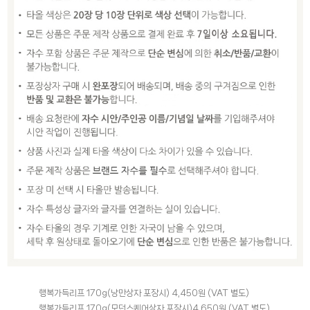
행복가득리프 170g(낭만상자 포장시) 4,450원 (VAT 별도)
행복가득리프 170g(모던스퀘어상자 포장시)4,650원 (VAT 별도)