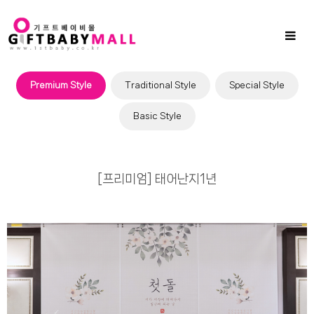
Sub
Promotion
Toggl
naviga
Premium Style
Traditional Style
Special Style
Basic Style
[프리미엄] 태어난지1년