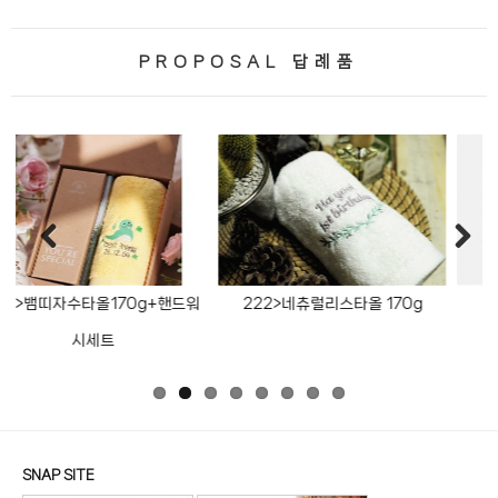
PROPOSAL 답례품
+핸드워
222>네츄럴리스타올 170g
259>행복가득리프 170
SNAP SITE