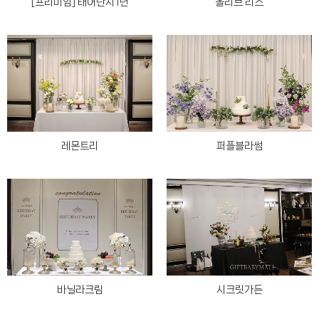
[프리미엄] 태어난지1년
올리브 리스
레몬트리
퍼플블라썸
바닐라크림
시크릿가든